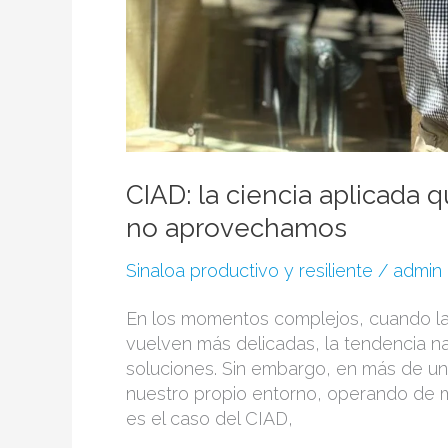
CIAD: la ciencia aplicada 
no aprovechamos
Sinaloa productivo y resiliente
/
admin
En los momentos complejos, cuando la 
vuelven más delicadas, la tendencia na
soluciones. Sin embargo, en más de un
nuestro propio entorno, operando de m
es el caso del CIAD,