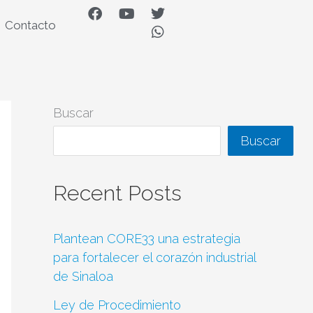
F
Y
T
W
Contacto
a
o
w
h
c
u
i
a
e
t
t
t
b
u
t
s
o
b
e
a
o
e
r
p
k
p
Buscar
Buscar
Recent Posts
Plantean CORE33 una estrategia
para fortalecer el corazón industrial
de Sinaloa
Ley de Procedimiento