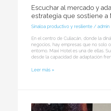
Escuchar al mercado y adap
estrategia que sostiene a
Sinaloa productivo y resiliente
/
admin
En el centro de Culiacán, donde la di
negocios, hay empresas que no solo o
entorno. Maxi Hotel es una de ellas. Su 
desde la capacidad de adaptación frent
Leer más »
Industria