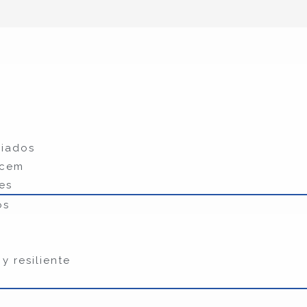
liados
ecem
es
os
y resiliente