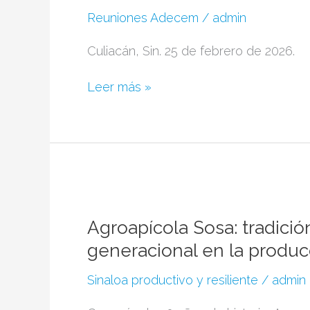
y
Reuniones Adecem
/
admin
pequeñas
empresas
Culiacán, Sin. 25 de febrero de 2026.
por
reducción
Leer más »
de
jornada
laboral:
ADECEM
Agroapícola
Sosa:
tradición,
Agroapícola Sosa: tradició
innovación
generacional en la produc
y
relevo
Sinaloa productivo y resiliente
/
admin
generacional
en