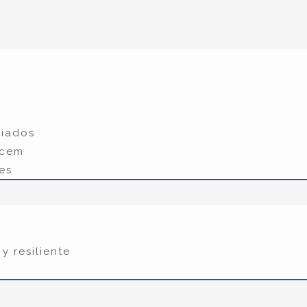
liados
ecem
es
y resiliente