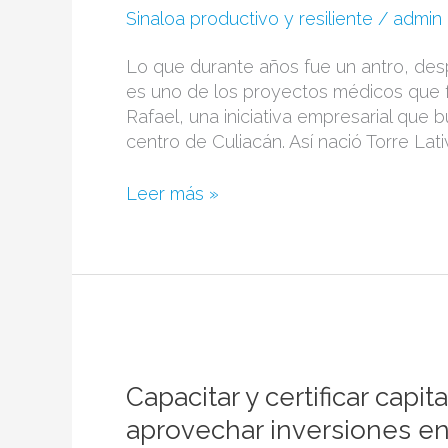
de
Sinaloa productivo y resiliente
/
admin
las
anclas
Lo que durante años fue un antro, des
del
es uno de los proyectos médicos que 
Andador
Rafael, una iniciativa empresarial que
de
centro de Culiacán. Así nació Torre L
la
Salud
Leer más »
Capacitar
y
certificar
Capacitar y certificar capi
capital
aprovechar inversiones 
humano,