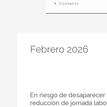
Contacto
Febrero 2026
En
riesgo
de
En riesgo de desaparecer
desaparecer
reducción de jornada lab
micros