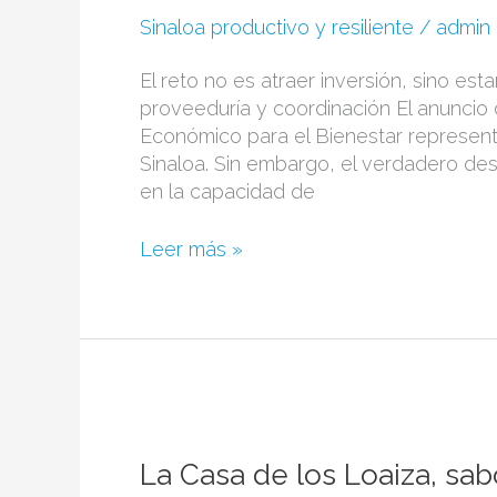
prioridad
Sinaloa productivo y resiliente
/
admin
para
aprovechar
El reto no es atraer inversión, sino est
inversiones
proveeduría y coordinación El anunci
en
Económico para el Bienestar representa
Topolobampo
Sinaloa. Sin embargo, el verdadero desa
en la capacidad de
Leer más »
La
Casa
de
La Casa de los Loaiza, sabo
los