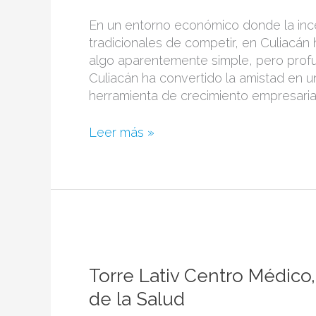
negocios
con
En un entorno económico donde la ince
los
tradicionales de competir, en Culiacá
amigos:
algo aparentemente simple, pero profu
filosofía
Culiacán ha convertido la amistad en u
de
herramienta de crecimiento empresaria
Grupo
Red
Leer más »
Culiacán
Torre
Lativ
Centro
Torre Lativ Centro Médico
Médico,
de la Salud
una