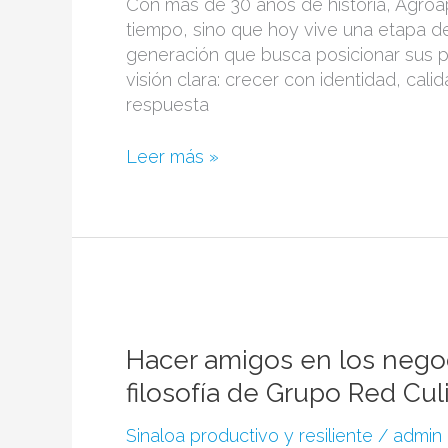
Con más de 30 años de historia, Agroap
la
tiempo, sino que hoy vive una etapa 
producción
generación que busca posicionar sus 
de
visión clara: crecer con identidad, cal
miel
respuesta
en
Sinaloa
Leer más »
Hacer
amigos
en
Hacer amigos en los negoc
los
filosofía de Grupo Red Cul
negocios
y
Sinaloa productivo y resiliente
/
admin