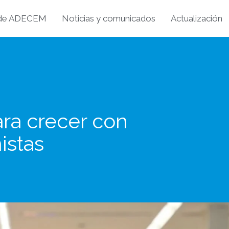
 de ADECEM
Noticias y comunicados
Actualización
ara crecer con
istas