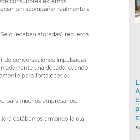
onde consultores externos
recían sin acompañar realmente a
 Se quedaban atoradas”, recuerda.
tir de conversaciones impulsadas
oximadamente una década, cuando
amente para fortalecer el
L
A
c
ano para muchos empresarios.
p
c
iquiera estábamos armando la ola
S