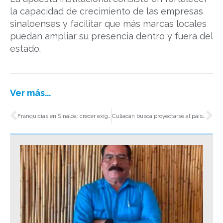
la capacidad de crecimiento de las empresas
sinaloenses y facilitar que más marcas locales
puedan ampliar su presencia dentro y fuera del
estado.
Ver más...
Ant
Si
Franquicias en Sinaloa: crecer exige cambiar la mentalidad empresarial
Culiacán busca proyectarse al país con el LXI Congreso Internacional de Valuación