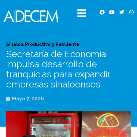
Ir
al
F
Y
T
W
contenido
a
o
w
h
c
u
i
a
e
t
t
t
b
u
t
s
o
b
e
a
o
e
r
p
Sinaloa Productivo y Resiliente
k
p
Secretaría de Economía
impulsa desarrollo de
franquicias para expandir
empresas sinaloenses
Mayo 7, 2026