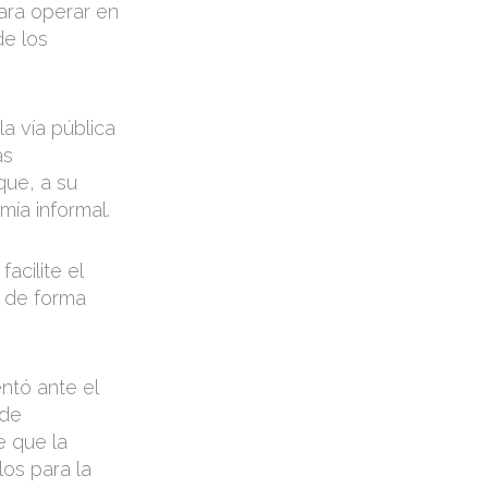
para operar en
de los
a vía pública
as
que, a su
mía informal.
acilite el
r de forma
ntó ante el
 de
e que la
os para la