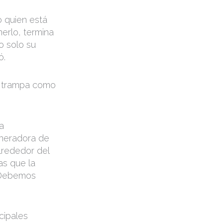
o quien está
nerlo, termina
o solo su
ó.
na trampa como
la
eneradora de
lrededor del
as que la
. Debemos
cipales