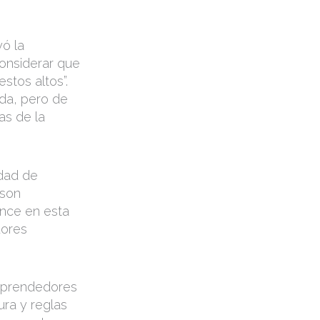
ó la
considerar que
stos altos”.
da, pero de
as de la
dad de
 son
ance en esta
dores
 emprendedores
ura y reglas