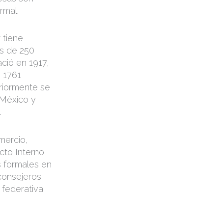
rmal.
 tiene
ás de 250
ció en 1917,
n 1761
riormente se
 México y
.
mercio,
ucto Interno
s formales en
consejeros
 federativa