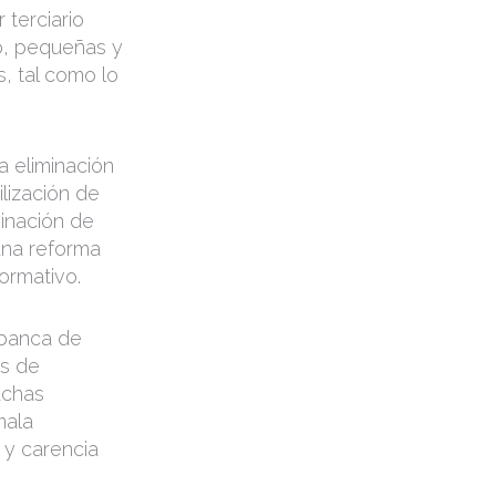
 terciario
o, pequeñas y
, tal como lo
a eliminación
lización de
minación de
una reforma
ormativo.
 banca de
es de
uchas
mala
 y carencia