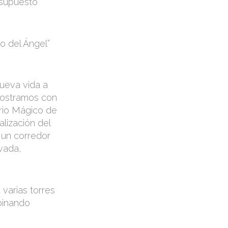
esupuesto
o del Ángel”
 nueva vida a
mostramos con
rio Mágico de
alización del
 un corredor
ivada,
 varias torres
binando