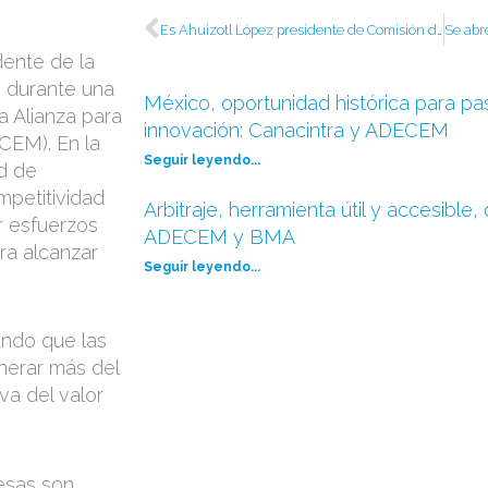
Ant
Es Ahuizotl López presidente de Comisión de Relaciones Institucionales de ADECEM
dente de la
, durante una
México, oportunidad histórica para pas
a Alianza para
innovación: Canacintra y ADECEM
CEM). En la
Seguir leyendo...
d de
mpetitividad
Arbitraje, herramienta útil y accesible,
r esfuerzos
ADECEM y BMA
ra alcanzar
Seguir leyendo...
ando que las
nerar más del
va del valor
esas son