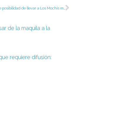
Siguiente
Se abre posibilidad de llevar a Los Mochis metodología de trabajo de “Paseo del Ángel”
ar de la maquila a la
 que requiere difusión: