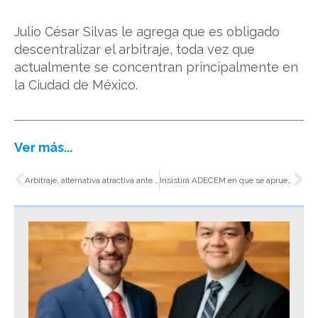
Julio César Silvas le agrega que es obligado
descentralizar el arbitraje, toda vez que
actualmente se concentran principalmente en
la Ciudad de México.
Ver más...
Ant
Si
Arbitraje, alternativa atractiva ante Reforma Judicial: ADECEM e IMA
Insistirá ADECEM en que se apruebe Ley de Procedimiento Administrativo