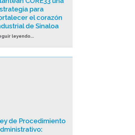
lantean CORE33 una
strategia para
ortalecer el corazón
ndustrial de Sinaloa
eguir leyendo...
ey de Procedimiento
dministrativo: