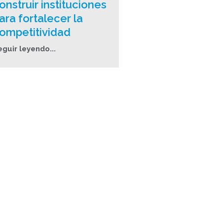
onstruir instituciones
ara fortalecer la
ompetitividad
eguir leyendo...