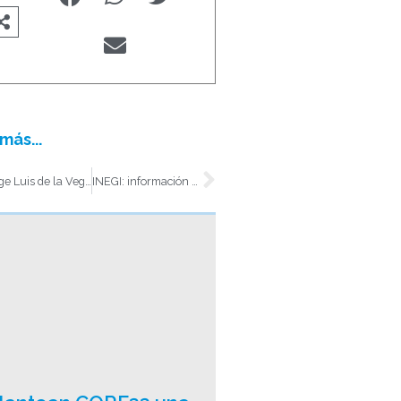
más...
t
Siguiente
Jorge Luis de la Vega: del consultorio médico a la consolidación empresarial de CEMSI
INEGI: información estratégica para entender mercados y fortalecer empresas