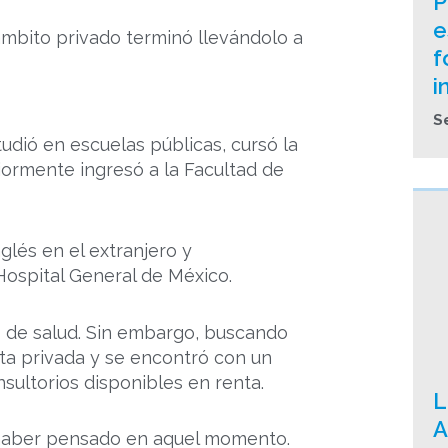
P
e
 ámbito privado terminó llevándolo a
f
i
S
tudió en escuelas públicas, cursó la
iormente ingresó a la Facultad de
glés en el extranjero y
Hospital General de México.
co de salud. Sin embargo, buscando
lta privada y se encontró con un
sultorios disponibles en renta.
L
A
 haber pensado en aquel momento.