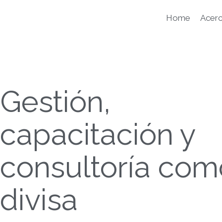
Ir
al
Home
Acer
contenido
Gestión,
capacitación y
consultoría com
divisa