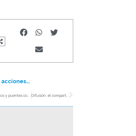
 acciones...
t
Siguiente
Lazos y puentes como fortaleza
Difusión, el compartimiento de experiencias