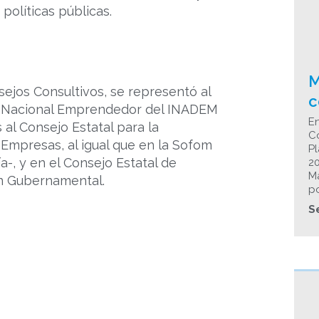
políticas públicas.
M
sejos Consultivos, se representó al
c
do Nacional Emprendedor del INADEM
En
al Consejo Estatal para la
Co
Empresas, al igual que en la Sofom
Pl
a-, y en el Consejo Estatal de
2
Ma
ón Gubernamental.
p
S