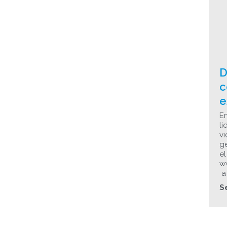
D
c
e
En
li
vi
g
el
w
a 
S