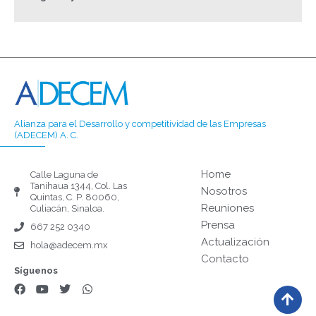
Alianza para el Desarrollo y competitividad de las Empresas
(ADECEM) A. C.
Home
Calle Laguna de
Tanihaua 1344, Col. Las
Nosotros
Quintas, C. P. 80060,
Reuniones
Culiacán, Sinaloa.
Prensa
667 252 0340
Actualización
hola@adecem.mx
Contacto
Síguenos
F
Y
T
W
a
o
w
h
c
u
i
a