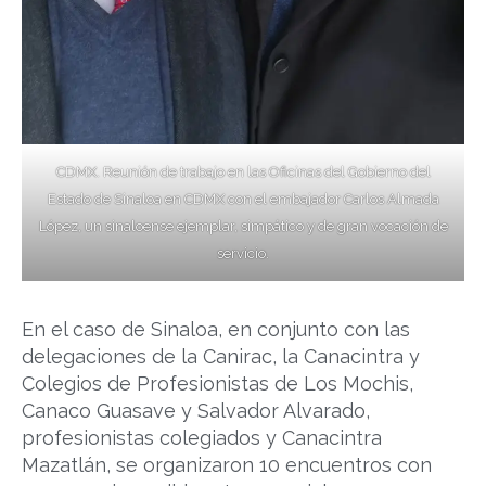
CDMX. Reunión de trabajo en las Oficinas del Gobierno del
Estado de Sinaloa en CDMX con el embajador Carlos Almada
López, un sinaloense ejemplar, simpático y de gran vocación de
servicio.
En el caso de Sinaloa, en conjunto con las
delegaciones de la Canirac, la Canacintra y
Colegios de Profesionistas de Los Mochis,
Canaco Guasave y Salvador Alvarado,
profesionistas colegiados y Canacintra
Mazatlán, se organizaron 10 encuentros con