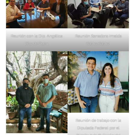
Reunión con la Dip. Angélica
Reunión Senadora Imelda
Díaz de Cuen.
Castro Castro.
Reunión de trabajo con la
Diputada Federal por el