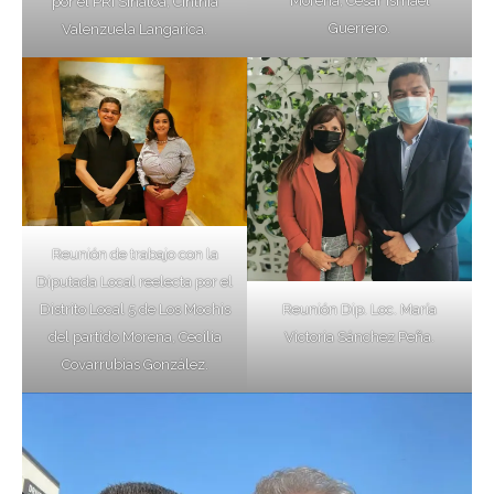
Morena, Cesar Ismael
por el PRI Sinaloa, Cinthia
Guerrero.
Valenzuela Langarica.
Reunión de trabajo con la
Diputada Local reelecta por el
Distrito Local 5 de Los Mochis
Reunión Dip. Loc. María
del partido Morena, Cecilia
Victoria Sánchez Peña.
Covarrubias González.