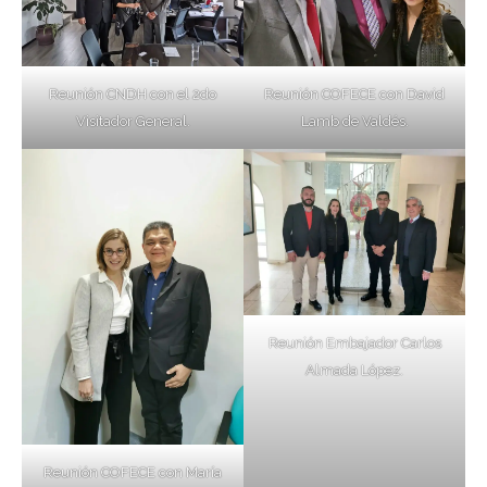
Reunión CNDH con el 2do
Reunión COFECE con David
Visitador General.
Lamb de Valdés.
Reunión Embajador Carlos
Almada López.
Reunión COFECE con María