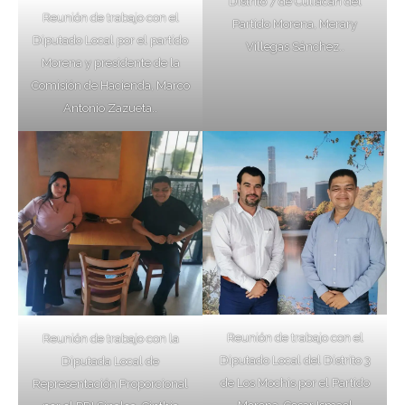
Distrito 7 de Culiacán del
Reunión de trabajo con el
Partido Morena, Merary
Diputado Local por el partido
Villegas Sánchez..
Morena y presidente de la
Comisión de Hacienda, Marco
Antonio Zazueta..
Reunión de trabajo con el
Reunión de trabajo con la
Diputado Local del Distrito 3
Diputada Local de
de Los Mochis por el Partido
Representación Proporcional