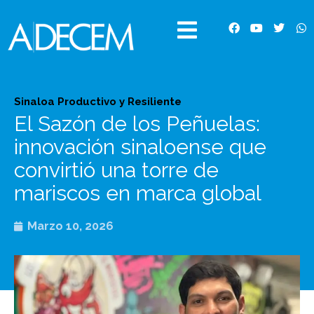
Ir
al
F
Y
T
W
contenido
a
o
w
h
c
u
i
a
e
t
t
t
b
u
t
s
o
b
e
a
o
e
r
p
Sinaloa Productivo y Resiliente
k
p
El Sazón de los Peñuelas:
innovación sinaloense que
convirtió una torre de
mariscos en marca global
Marzo 10, 2026