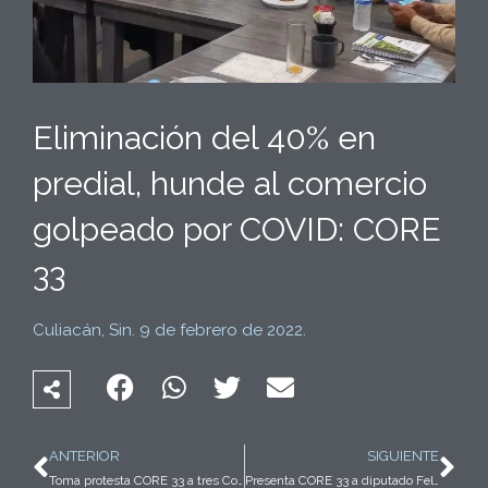
Eliminación del 40% en
predial, hunde al comercio
golpeado por COVID: CORE
33
Culiacán, Sin. 9 de febrero de 2022.
Ant
Sig
ANTERIOR
SIGUIENTE
Toma protesta CORE 33 a tres Comisiones especiales
Presenta CORE 33 a diputado Feliciano Castro propuesta de Ley de Procedimiento Administrativo