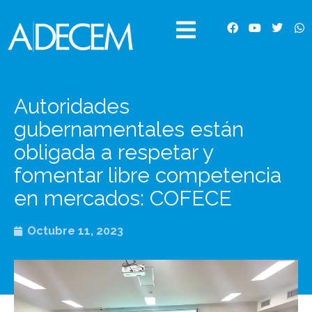
Ir
al
F
Y
T
W
contenido
a
o
w
h
c
u
i
a
e
t
t
t
b
u
t
s
o
b
e
a
o
e
r
p
Autoridades
k
p
gubernamentales están
obligada a respetar y
fomentar libre competencia
en mercados: COFECE
Octubre 11, 2023