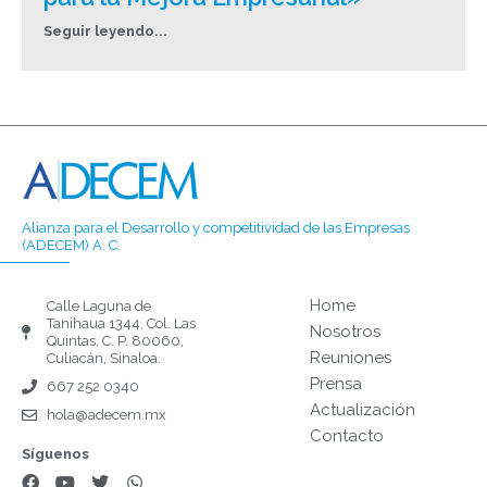
Seguir leyendo...
Alianza para el Desarrollo y competitividad de las Empresas
(ADECEM) A. C.
Home
Calle Laguna de
Tanihaua 1344, Col. Las
Nosotros
Quintas, C. P. 80060,
Reuniones
Culiacán, Sinaloa.
Prensa
667 252 0340
Actualización
hola@adecem.mx
Contacto
Síguenos
F
Y
T
W