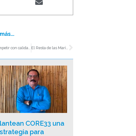
más...
t
Siguiente
Competir con calidad, precios, excelente servicio y tecnología, clave de éxito de Mercadito Móvil
El Resta de las Marías: tres décadas de sabor, familia y resiliencia
lantean CORE33 una
strategia para