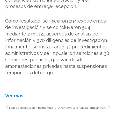
procesos de entrega-recepción.
Como resultado, se iniciaron 194 expedientes
de investigación y se concluyeron 564,
mediante 2 mil 121 acuerdos de análisis de
información y 370 diligencias de investigación.
Finalmente, se instauraron 32 procedimientos
administrativos y se impusieron sanciones a 38
servidores públicos, que van desde
amonestaciones privadas hasta suspensiones
temporales del cargo.
Ver más...
Ant
Si
Plan de Reactivación Económica impulsó desarrollo y bienestar en Sinaloa
Anamaya: la fortaleza familiar transformada en restaurante