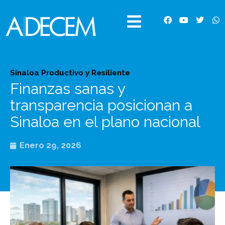
Ir
al
F
Y
T
W
contenido
a
o
w
h
c
u
i
a
e
t
t
t
b
u
t
s
o
b
e
a
o
e
r
p
Sinaloa Productivo y Resiliente
k
p
Finanzas sanas y
transparencia posicionan a
Sinaloa en el plano nacional
Enero 29, 2026