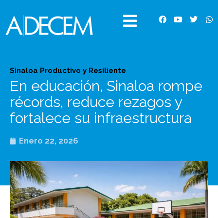
Ir
al
F
Y
T
W
contenido
a
o
w
h
c
u
i
a
e
t
t
t
b
u
t
s
o
b
e
a
o
e
r
p
Sinaloa Productivo y Resiliente
k
p
En educación, Sinaloa rompe
récords, reduce rezagos y
fortalece su infraestructura
Enero 22, 2026