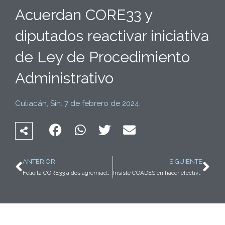
Acuerdan CORE33 y
diputados reactivar iniciativa
de Ley de Procedimiento
Administrativo
Culiacán, Sin. 7 de febrero de 2024.
Ant
Sig
ANTERIOR
SIGUIENTE
Felicita CORE33 a dos agremiados por distintivo otorgado por CEDH
Insiste COADES en hacer efectivo amparo que detiene importaciones de camarón